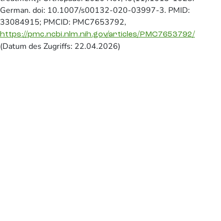
German. doi: 10.1007/s00132-020-03997-3. PMID:
33084915; PMCID: PMC7653792,
https://pmc.ncbi.nlm.nih.gov/articles/PMC7653792/
(Datum des Zugriffs: 22.04.2026)
Suchen