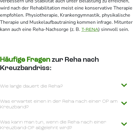
verbessern und Stabilität auch unter Belastung zu erreichen,
wird nach der Rehabilitation meist eine konservative Therapie
empfohlen. Physiotherapie, Krankengymnastik, physikalische
Therapie und Muskelaufbautraining kommen infrage. Mitunter
kann auch eine Reha-Nachsorge (z. B.
) sinnvoll sein.
T-RENA
Häufige Fragen
zur Reha nach
Kreuzbandriss:
Wie lange dauert die Reha?
Was erwartet einen in der Reha nach einer OP am
Kreuzband?
Was kann man tun, wenn die Reha nach einer
Kreuzband-OP abgelehnt wird?