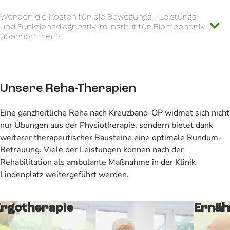
Werden die Kosten für die Bewegungs-, Leistungs-
und Funktionsdiagnostik im Institut für Biomechanik
übernommen?
Unsere Reha-Therapien
Eine ganzheitliche Reha nach Kreuzband-OP widmet sich nicht
nur Übungen aus der Physiotherapie, sondern bietet dank
weiterer therapeutischer Bausteine eine optimale Rundum-
Betreuung. Viele der Leistungen können nach der
Rehabilitation als ambulante Maßnahme in der Klinik
Lindenplatz weitergeführt werden.
Ergotherapie
Ernäh