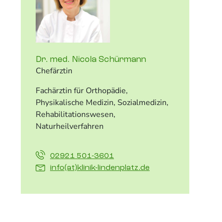
Dr. med. Nicola Schürmann
T
Chefärztin
P
Fachärztin für Orthopädie,
Physikalische Medizin, Sozialmedizin,
Rehabilitationswesen,
Naturheilverfahren
02921 501-3601
info(at)klinik-lindenplatz.de